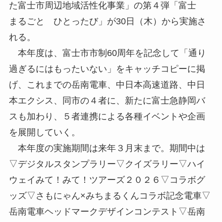
た富士市周辺地域活性化事業」の第４弾「富士
まるごと ひとったび」が30日（木）から実施さ
れる。
本年度は、富士市市制60周年を記念して「通り
過ぎるにはもったいない」をキャッチコピーに掲
げ、これまでの岳南電車、中日本高速道路、中日
本エクシス、同市の４者に、新たに富士急静岡バ
スも加わり、５者連携による各種イベントや企画
を展開していく。
本年度の実施期間は来年３月末まで。期間中は
▽デジタルスタンプラリー▽クイズラリー▽ハイ
ウェイみて！みて！ツアーズ２０２６▽コラボグ
ッズ▽さもにゃん×みちまるくんコラボ記念電車▽
岳南電車ヘッドマークデザインコンテスト▽岳南