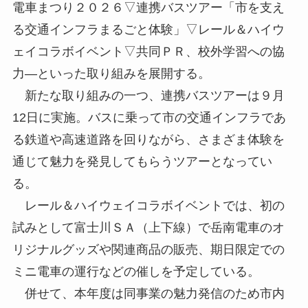
電車まつり２０２６▽連携バスツアー「市を支え
る交通インフラまるごと体験」▽レール＆ハイウ
ェイコラボイベント▽共同ＰＲ、校外学習への協
力―といった取り組みを展開する。
新たな取り組みの一つ、連携バスツアーは９月
12日に実施。バスに乗って市の交通インフラであ
る鉄道や高速道路を回りながら、さまざま体験を
通じて魅力を発見してもらうツアーとなってい
る。
レール＆ハイウェイコラボイベントでは、初の
試みとして富士川ＳＡ（上下線）で岳南電車のオ
リジナルグッズや関連商品の販売、期日限定での
ミニ電車の運行などの催しを予定している。
併せて、本年度は同事業の魅力発信のため市内